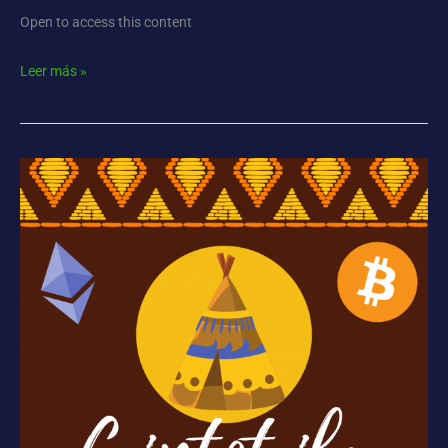
Open to access this content
Leer más »
Cripto-
Tribu
Segunda
Edición