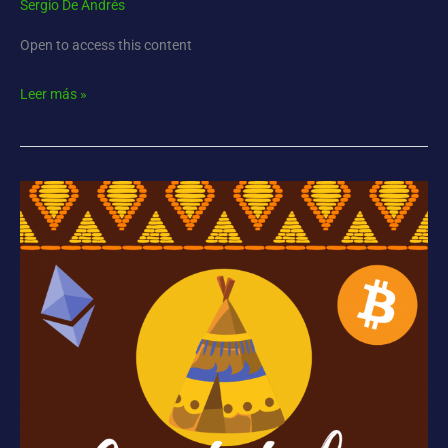
Sergio De Andrés
Open to access this content
Leer más »
Cripto-
Tribu
4º
edición