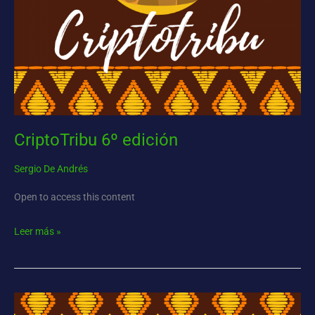
CriptoTribu 6º edición
Sergio De Andrés
Open to access this content
Leer más »
CriptoTribu