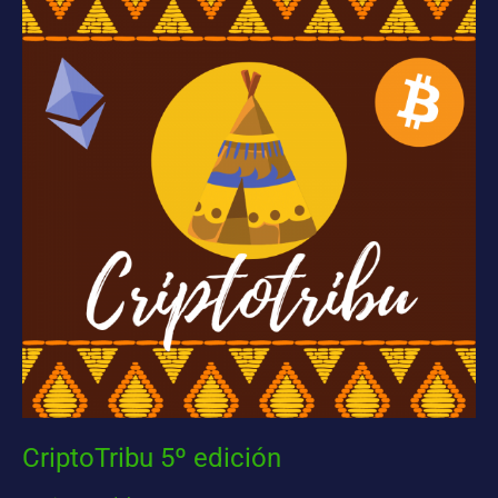
5º
edición
CriptoTribu 5º edición