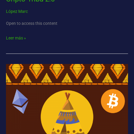
López Marc
Open to access this content
Leer más »
Cripto-
Tribu
Segunda
Edición