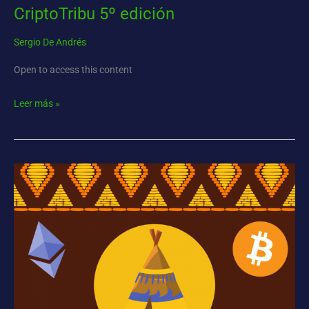
CriptoTribu 5º edición
Sergio De Andrés
Open to access this content
Leer más »
Cripto-
Tribu
4º
edición