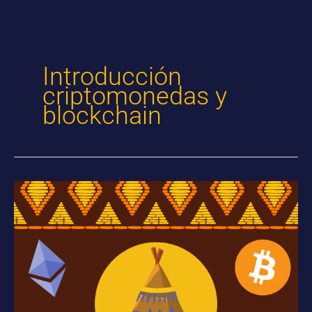
Ir
al
Introducción
contenido
criptomonedas y
blockchain
CriptoTribu
6º
edición