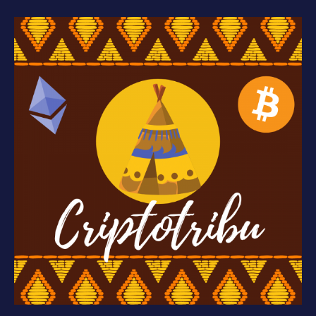
CriptoTribu
5º
edición