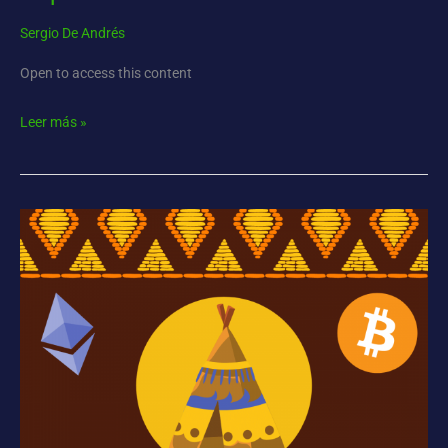
Sergio De Andrés
Open to access this content
Leer más »
Cripto-
Tribu
4º
edición