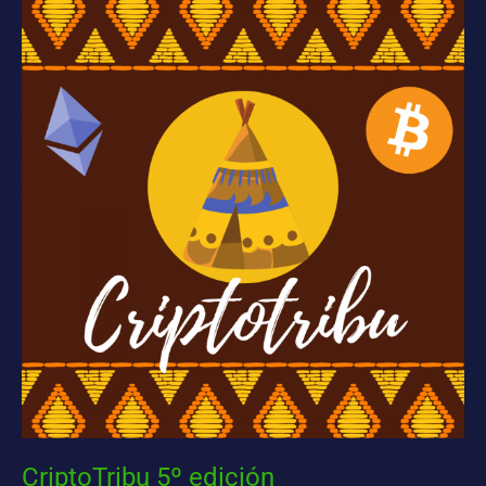
CriptoTribu
5º
edición
CriptoTribu 5º edición