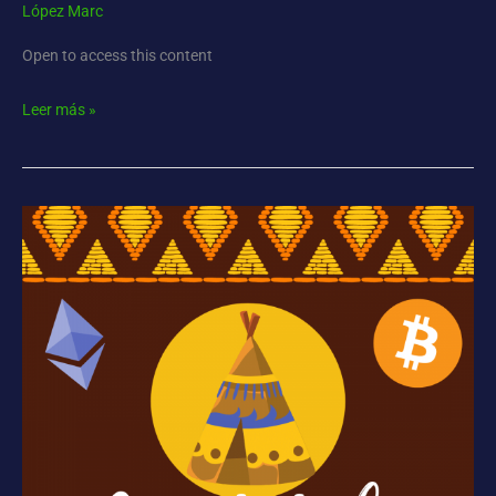
López Marc
Open to access this content
Leer más »
Cripto-
Tribu
Segunda
Edición