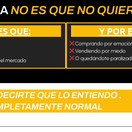
MA
NO ES QUE NO QUIE
S QUE:
Y POR E
Comprando por emoció
Vendiendo por miedo
O quedándote paralizad
del mercado
DECIRTE QUE
LO ENTIENDO
.
MPLETAMENTE NORMAL