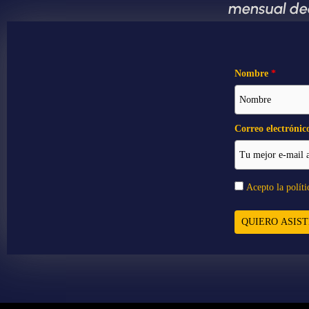
mensual ded
Nombre
*
Correo electrónic
Acepto la políti
QUIERO ASIST