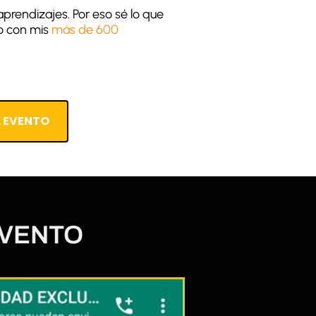
prendizajes. Por eso sé lo que
co con mis
más de 600
L EVENTO
EVENTO