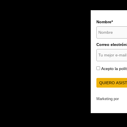
Nombre*
Correo electrón
Acepto la polí
QUIERO ASIST
Marketing por
ActiveCampaign