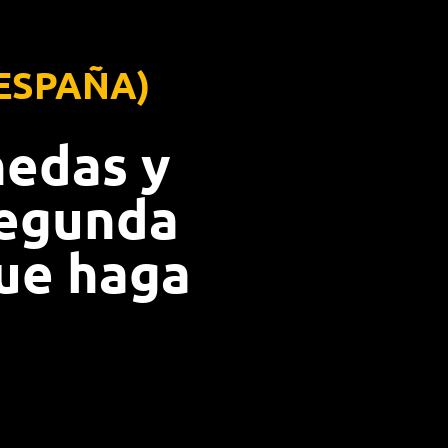
 ESPAÑA)
nedas y
egunda
que haga