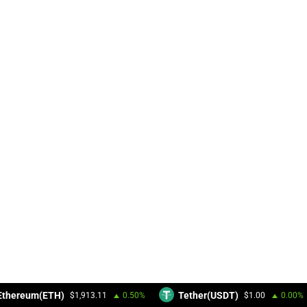
thereum(ETH)
Tether(USDT)
$1,913.11
0.50%
$1.00
0.00%