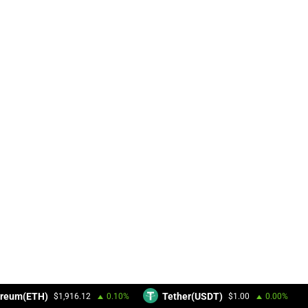
reum(ETH)
Tether(USDT)
$1,916.12
0.10%
$1.00
0.00%