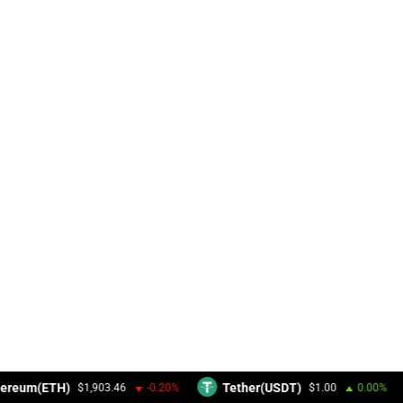
ereum(ETH)
Tether(USDT)
$1,903.46
-0.20%
$1.00
0.00%