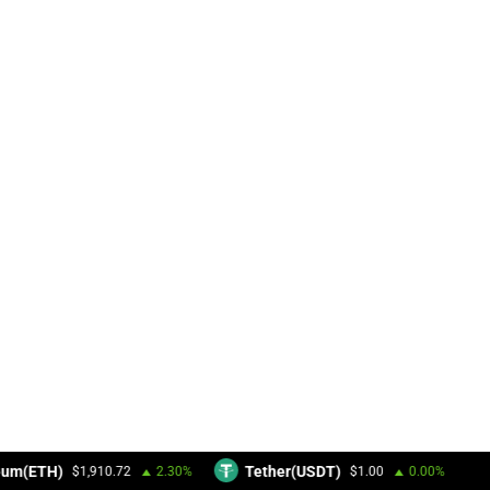
eum(ETH)
Tether(USDT)
$1,910.72
2.30%
$1.00
0.00%