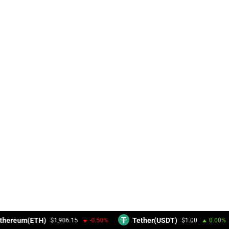
thereum(ETH)
Tether(USDT)
$1,906.15
-0.50%
$1.00
0.00%