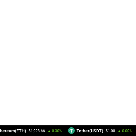
hereum(ETH)
Tether(USDT)
$1,923.66
0.30%
$1.00
0.00%