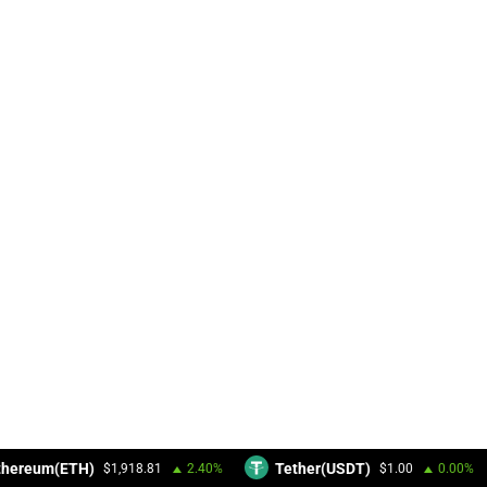
hereum(ETH)
Tether(USDT)
$1,918.81
2.40%
$1.00
0.00%