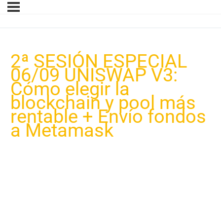
2ª SESIÓN ESPECIAL
06/09 UNISWAP V3:
Cómo elegir la
blockchain y pool más
rentable + Envío fondos
a Metamask