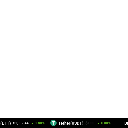
(ETH)
Tether(USDT)
BN
$1,907.44
1.80%
$1.00
0.00%