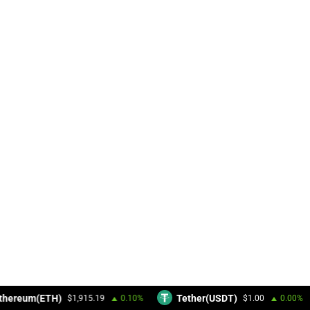
thereum(ETH)
Tether(USDT)
$1,915.19
0.10%
$1.00
0.00%