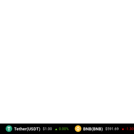
Tether(USDT)
BNB(BNB)
$1.00
0.00%
$591.69
-1.30