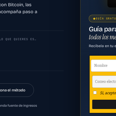
n Bitcoin, las
 acompaña paso a
GUÍA GRAT
Guía par
todos los m
LO QUE QUIERES ES…
Recíbela en tu 
jos
ona el método
nda fuente de ingresos