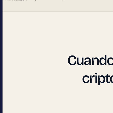
Cuand
cript