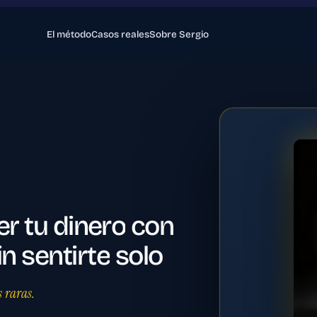
El método
Casos reales
Sobre Sergio
er
tu
dinero
con
in
sentirte
solo
 raras.