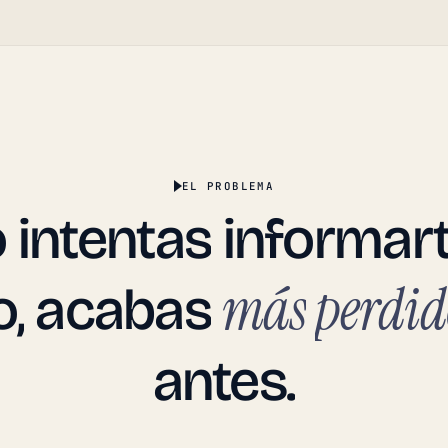
EL PROBLEMA
o
intentas
informar
más
perdid
o,
acabas
antes.