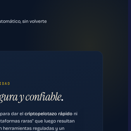
omático, sin volverte
IDAD
gura y confiable
.
02 · TIEMPO
para dar el
criptopelotazo rápido
ni
taformas raras" que luego resultan
n herramientas reguladas y un