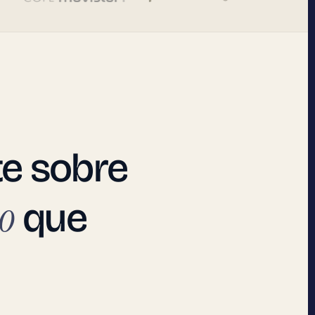
te
sobre
o
que