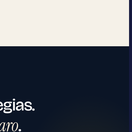
egias.
laro
.