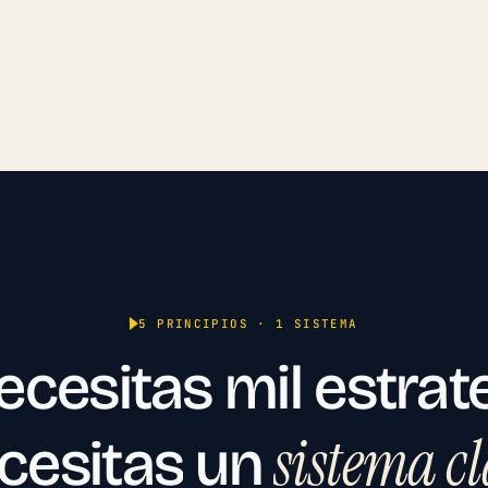
5 PRINCIPIOS · 1 SISTEMA
ecesitas
mil
estrat
sistema
c
cesitas
un