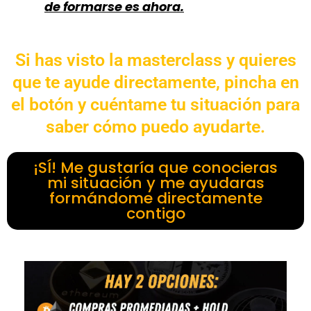
de formarse es ahora.
Si has visto la masterclass y quieres
que te ayude directamente, pincha en
el botón y cuéntame tu situación para
saber cómo puedo ayudarte.
¡SÍ! Me gustaría que conocieras
mi situación y me ayudaras
formándome directamente
contigo