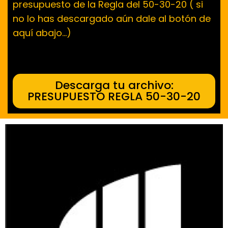
presupuesto de la Regla del 50-30-20 ( si
no lo has descargado aún dale al botón de
aquí abajo…)
Descarga tu archivo:
PRESUPUESTO REGLA 50-30-20