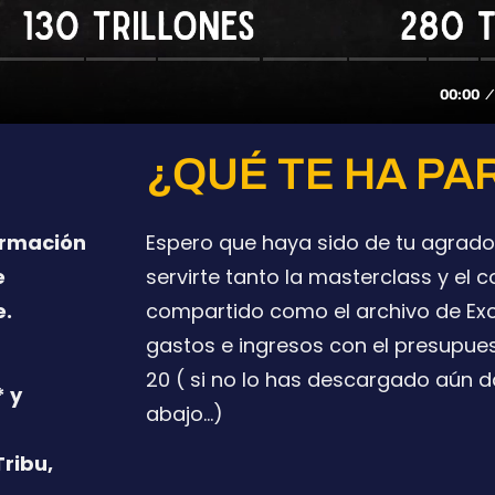
¿QUÉ TE HA PA
formación
Espero que haya sido de tu agrad
e
servirte tanto la masterclass y el 
e.
compartido como el archivo de Exc
gastos e ingresos con el presupues
20 ( si no lo has descargado aún d
* y
abajo…)
Tribu,