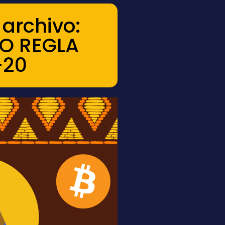
archivo:
O REGLA
-20