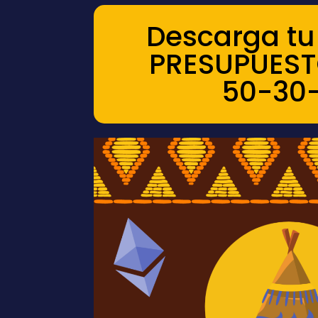
Descarga tu 
PRESUPUEST
50-30