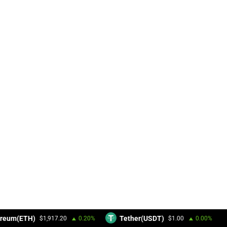
reum(ETH)
Tether(USDT)
$1,917.20
0.20%
$1.00
0.00%