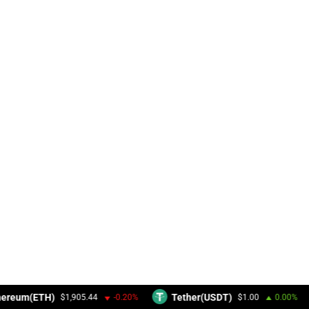
hereum(ETH)
Tether(USDT)
$1,905.44
-0.20%
$1.00
0.00%