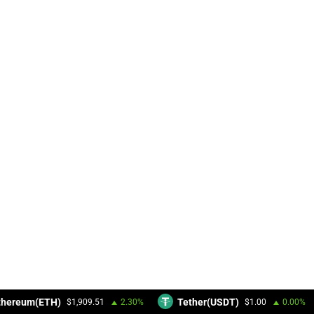
hereum(ETH)
Tether(USDT)
$1,909.51
2.30%
$1.00
0.00%