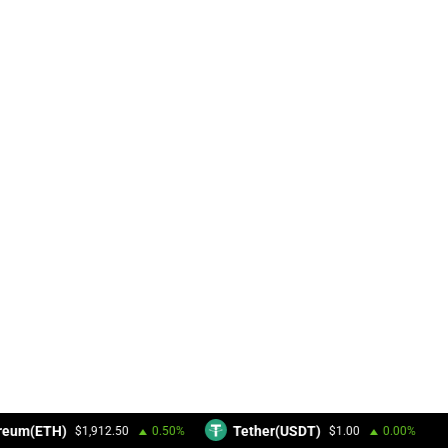
reum(ETH)
Tether(USDT)
$1,912.50
0.50%
$1.00
0.00%