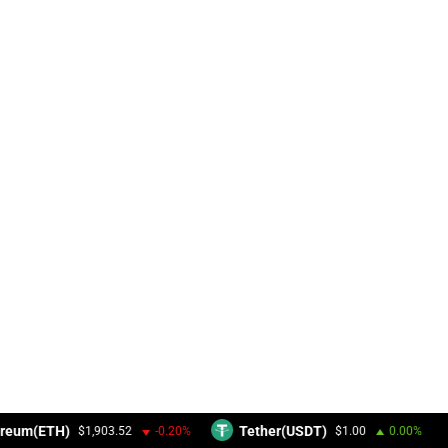
reum(ETH)
Tether(USDT)
$1,903.52
-0.20%
$1.00
0.00%