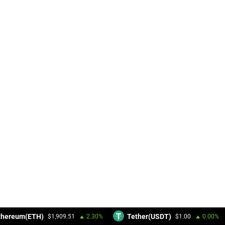
hereum(ETH)
Tether(USDT)
$1,909.51
2.30%
$1.00
0.00%