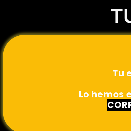
T
Tu 
Lo hemos e
CORR