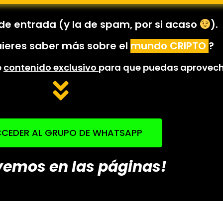
de entrada (y la de spam, por si acaso
).
uieres saber más sobre el
mundo CRIPTO
?
é
contenido exclusivo
para que puedas aprovecha
CEDER AL GRUPO DE WHATSAPP
vemos en las páginas!