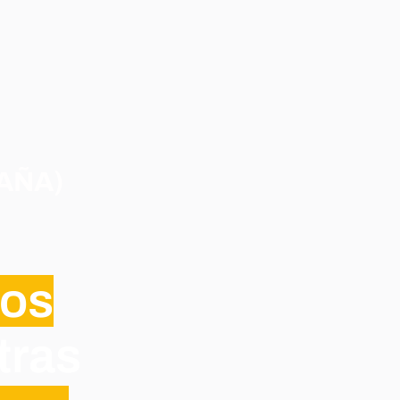
AÑA)
sos
tras