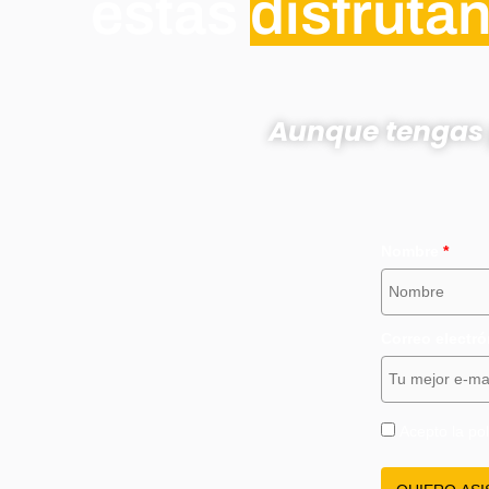
estás
disfruta
Aunque tengas 
Nombre
*
Correo electr
Acepto la pol