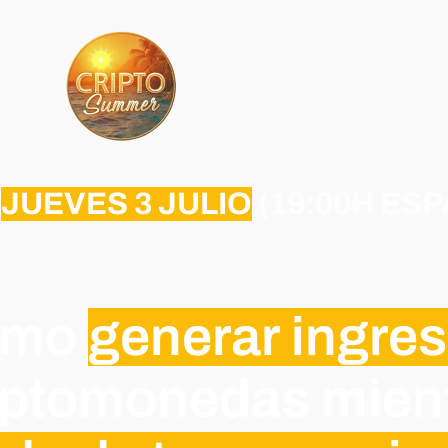
|
JUEVES 3 JULIO
(19:00H ESP
cómo
generar ingre
iptomonedas mien