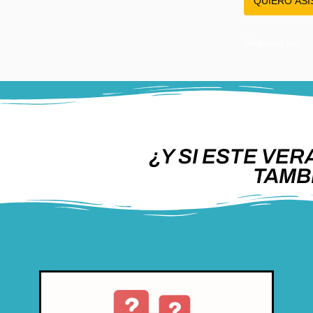
QUIERO ASI
Marketing por
ActiveCampaign
¿Y SI ESTE VER
TAMB