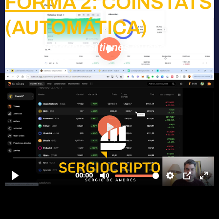
FORMA 2
: COINSTATS
(AUTOMÁTICA)
* Recomendable si tienes mucho
movimientos